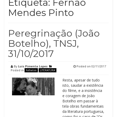
Etiqueta:
Fernão
Mendes Pinto
Peregrinação (João
Botelho), TNSJ,
31/10/2017
By
Luis Pimenta Lopes
Posted on
02/11/2017
Posted in
Folhetim
LITERATURA
Resta, apesar de tudo
isto, saudar a existência
do filme, e a insistência
e coragem de João
Botelho em passar à
tela obras fundamentais
da literatura portuguesa,
como foi o caso de “Os