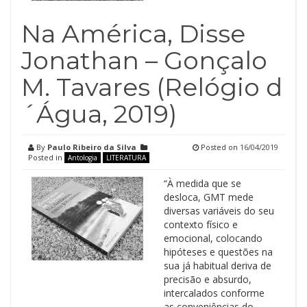
Na América, Disse
Jonathan – Gonçalo
M. Tavares (Relógio d
´Água, 2019)
By
Paulo Ribeiro da Silva
Posted on
16/04/2019
Posted in
Antologia
LITERATURA
“À medida que se
desloca, GMT mede
diversas variáveis do seu
contexto físico e
emocional, colocando
hipóteses e questões na
sua já habitual deriva de
precisão e absurdo,
intercalados conforme
as conveniências do