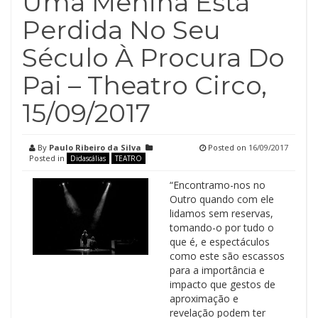
Uma Menina Está
Perdida No Seu
Século À Procura Do
Pai – Theatro Circo,
15/09/2017
By
Paulo Ribeiro da Silva
Posted on
16/09/2017
Posted in
Didascálias
TEATRO
“Encontramo-nos no
Outro quando com ele
lidamos sem reservas,
tomando-o por tudo o
que é, e espectáculos
como este são escassos
para a importância e
impacto que gestos de
aproximação e
revelação podem ter