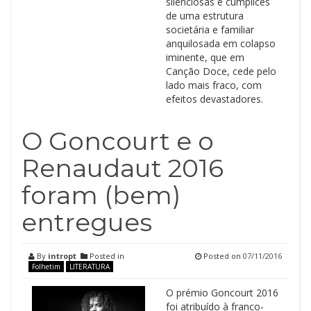
silenciosas e cúmplices
de uma estrutura
societária e familiar
anquilosada em colapso
iminente, que em
Canção Doce, cede pelo
lado mais fraco, com
efeitos devastadores.
O Goncourt e o
Renaudaut 2016
foram (bem)
entregues
By
intropt
Posted in
Posted on
07/11/2016
Folhetim
LITERATURA
O prémio Goncourt 2016
foi atribuído à franco-