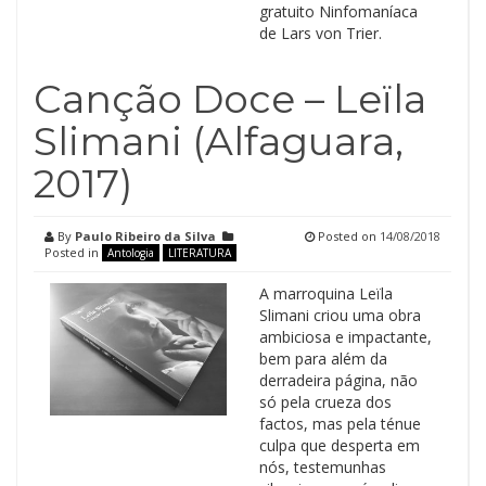
gratuito Ninfomaníaca
de Lars von Trier.
Canção Doce – Leïla
Slimani (Alfaguara,
2017)
By
Paulo Ribeiro da Silva
Posted on
14/08/2018
Posted in
Antologia
LITERATURA
A marroquina Leïla
Slimani criou uma obra
ambiciosa e impactante,
bem para além da
derradeira página, não
só pela crueza dos
factos, mas pela ténue
culpa que desperta em
nós, testemunhas