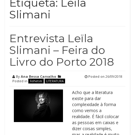
Etiqueta:
Leïla
Slimani
Entrevista Leïla
Slimani – Feira do
Livro do Porto 2018
By
Ana Bessa Carvalho
Posted on
26/09/2018
Posted in
Folhetim
LITERATURA
Acho que a literatura
existe para dar
complexidade à forma
como vemos a
realidade. É fácil colocar
as pessoas em caixas e
dizer coisas simples,
mas a realidade é muito