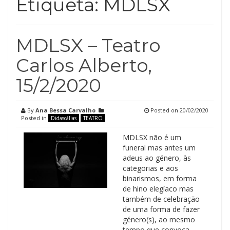
Etiqueta:
MDLSX
MDLSX – Teatro
Carlos Alberto,
15/2/2020
By
Ana Bessa Carvalho
Posted on
20/02/2020
Posted in
Didascálias
TEATRO
MDLSX não é um
funeral mas antes um
adeus ao género, às
categorias e aos
binarismos, em forma
de hino elegíaco mas
também de celebração
de uma forma de fazer
género(s), ao mesmo
tempo que convoca