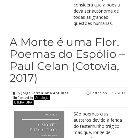
considera que a poesia
deva ser autónoma de
todas as grandes
questões humanas.
A Morte é uma Flor.
Poemas do Espólio –
Paul Celan (Cotovia,
2017)
By
Jorge Ferreirinha Antunes
Posted on
09/12/2017
Posted in
Antologia
LITERATURA
São poemas crus,
austeros devido à ferida
do testemunho trágico,
mas que, longe de