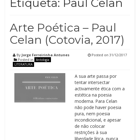
Etiqueta:
Paul Celan
Arte Poética – Paul
Celan (Cotovia, 2017)
By
Jorge Ferreirinha Antunes
Posted on
31/12/2017
Posted in
Antologia
LITERATURA
A sua arte passa por
tentar intersectar
activamente ética com a
estética na poesia
moderna. Para Celan
não pode haver poesia
pura, nem poesia
incondicional, e apesar
de não colocar
restrições à sua
liberdade lírica, nunca