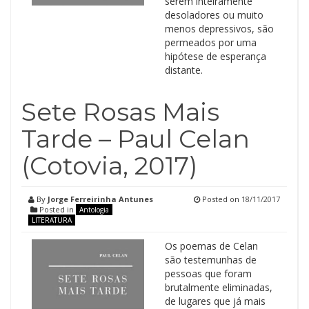
serem inteiramente
desoladores ou muito
menos depressivos, são
permeados por uma
hipótese de esperança
distante.
Sete Rosas Mais
Tarde – Paul Celan
(Cotovia, 2017)
By
Jorge Ferreirinha Antunes
Posted on
18/11/2017
Posted in
Antologia
LITERATURA
Os poemas de Celan
são testemunhas de
pessoas que foram
brutalmente eliminadas,
de lugares que já mais