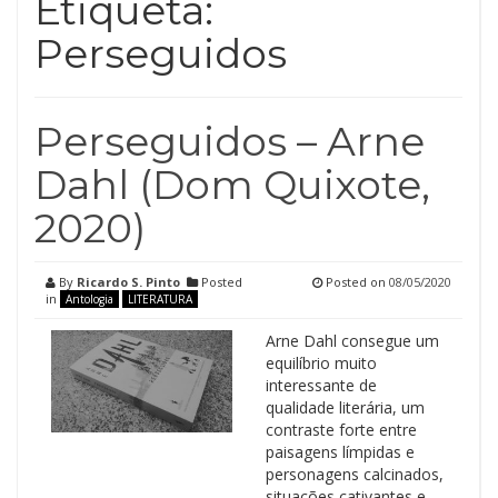
Etiqueta:
Perseguidos
Perseguidos – Arne
Dahl (Dom Quixote,
2020)
By
Ricardo S. Pinto
Posted
Posted on
08/05/2020
in
Antologia
LITERATURA
Arne Dahl consegue um
equilíbrio muito
interessante de
qualidade literária, um
contraste forte entre
paisagens límpidas e
personagens calcinados,
situações cativantes e