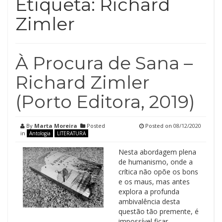
Etiqueta:
Richard
Zimler
À Procura de Sana –
Richard Zimler
(Porto Editora, 2019)
By
Marta Moreira
Posted
Posted on
08/12/2020
in
Antologia
LITERATURA
Nesta abordagem plena
de humanismo, onde a
crítica não opõe os bons
e os maus, mas antes
explora a profunda
ambivalência desta
questão tão premente, é
impossível ficar