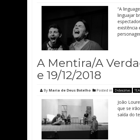
“A linguag
linguajar 
espectador
existência
personagen
A Mentira/A Verdad
e 19/12/2018
By
Maria de Deus Botelho
Posted in
Didascálias
TE
João Loure
que se irão
saída do t