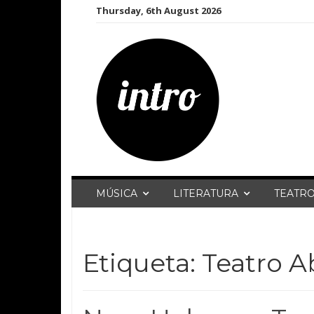
Skip
Thursday, 6th August 2026
to
content
MÚSICA
LITERATURA
TEATR
Etiqueta:
Teatro A