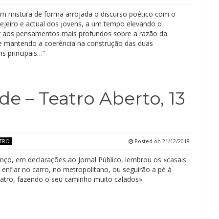
em mistura de forma arrojada o discurso poético com o
brejeiro e actual dos jovens, a um tempo elevando o
 aos pensamentos mais profundos sobre a razão da
 e mantendo a coerência na construção das duas
s principais…”
e – Teatro Aberto, 13
Posted on
21/12/2018
ATRO
nço, em declarações ao Jornal Público, lembrou os «casais
 enfiar no carro, no metropolitano, ou seguirão a pé à
eatro, fazendo o seu caminho muito calados».