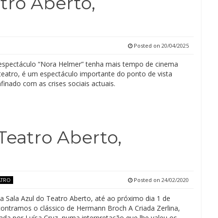
tro Aberto,
Posted on
20/04/2025
spectáculo “Nora Helmer” tenha mais tempo de cinema
teatro, é um espectáculo importante do ponto de vista
finado com as crises sociais actuais.
 Teatro Aberto,
Posted on
24/02/2020
ATRO
a Sala Azul do Teatro Aberto, até ao próximo dia 1 de
ontramos o clássico de Hermann Broch A Criada Zerlina,
ada por Luísa Cruz, numa interpretação que lhe valeu os