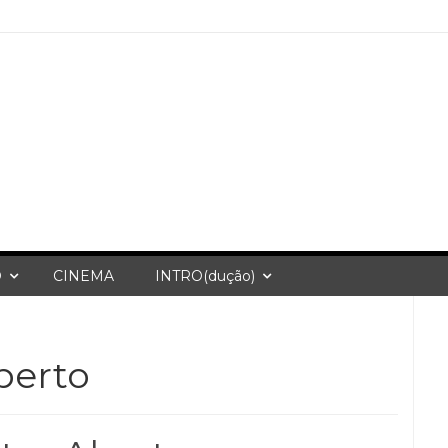
O
CINEMA
INTRO(dução)
berto