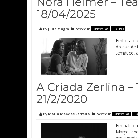
Nora Helmer – Tea
18/04/2025
By
Júlio Magro
Posted in
Didascálias
TEATRO
Embora o e
do que de 
temático, a
A Criada Zerlina –
21/2/2020
By
Maria Mendes Ferreira
Posted in
Didascálias
TE
Em palco n
Março, enc
protagoniz