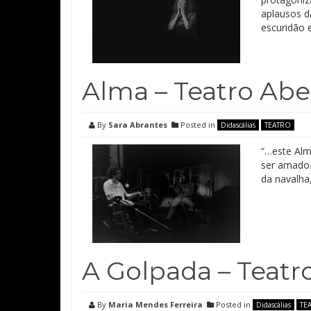
aplausos d
escuridão 
Alma – Teatro Aber
By
Sara Abrantes
Posted in
Didascálias
TEATRO
“…este Alma
ser amado. 
da navalha
A Golpada – Teatro
By
Maria Mendes Ferreira
Posted in
Didascálias
TE