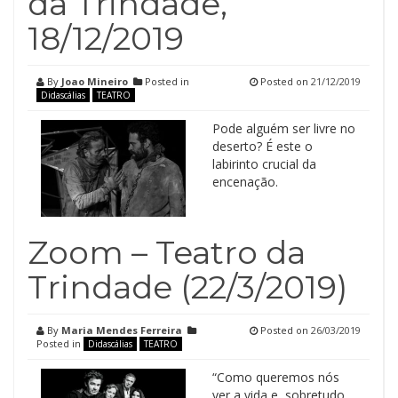
da Trindade,
18/12/2019
By
Joao Mineiro
Posted in
Posted on
21/12/2019
Didascálias
TEATRO
Pode alguém ser livre no
deserto? É este o
labirinto crucial da
encenação.
Zoom – Teatro da
Trindade (22/3/2019)
By
Maria Mendes Ferreira
Posted on
26/03/2019
Posted in
Didascálias
TEATRO
“Como queremos nós
ver a vida e, sobretudo,