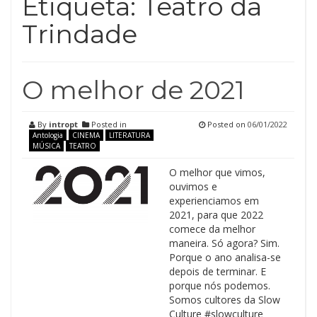
Etiqueta:
Teatro da
Trindade
O melhor de 2021
By
intropt
Posted in
Posted on
06/01/2022
Antologia
CINEMA
LITERATURA
MÚSICA
TEATRO
O melhor que vimos,
ouvimos e
experienciamos em
2021, para que 2022
comece da melhor
maneira. Só agora? Sim.
Porque o ano analisa-se
depois de terminar. E
porque nós podemos.
Somos cultores da Slow
Culture #slowculture