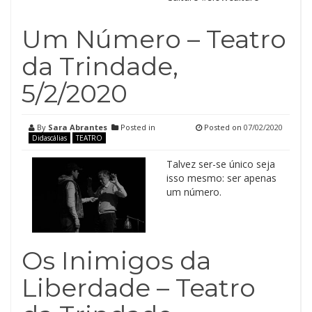
Um Número – Teatro
da Trindade,
5/2/2020
By
Sara Abrantes
Posted in
Posted on
07/02/2020
Didascálias
TEATRO
Talvez ser-se único seja
isso mesmo: ser apenas
um número.
Os Inimigos da
Liberdade – Teatro