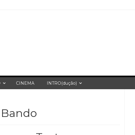
O
CINEMA
INTRO(dução)
O Bando