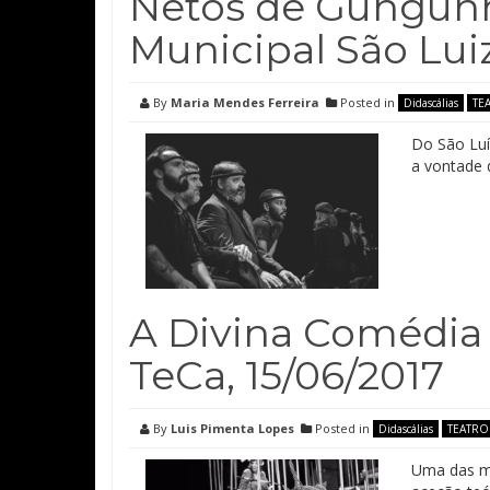
Netos de Gungunh
Municipal São Luiz
By
Maria Mendes Ferreira
Posted in
Didascálias
TE
Do São Luí
a vontade d
A Divina Comédia –
TeCa, 15/06/2017
By
Luis Pimenta Lopes
Posted in
Didascálias
TEATRO
Uma das ma