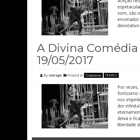
aceção teó
espetacular
som, são i
encenador 
denotativo
A Divina Comédia 
19/05/2017
By
intropt
Posted in
Didascálias
TEATRO
Por vezes,
fortíssimo
nos impede
dor infini
eternament
deixa e fi
liberdade 