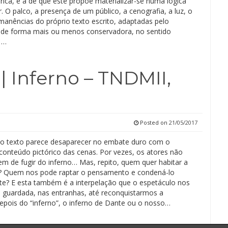
rica, é a de que este propõe materializar-se numa lógica
. O palco, a presença de um público, a cenografia, a luz, o
manências do próprio texto escrito, adaptadas pelo
de forma mais ou menos conservadora, no sentido
 …
| Inferno – TNDMII,
Posted on
21/05/2017
 o texto parece desaparecer no embate duro com o
 conteúdo pictórico das cenas. Por vezes, os atores não
m de fugir do inferno… Mas, repito, quem quer habitar a
ta? Quem nos pode raptar o pensamento e condená-lo
e? E esta também é a interpelação que o espetáculo nos
ca guardada, nas entranhas, até reconquistarmos a
depois do “inferno”, o inferno de Dante ou o nosso…