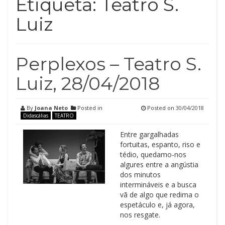
Etiqueta:
Teatro S.
Luiz
Perplexos – Teatro S.
Luiz, 28/04/2018
By
Joana Neto
Posted in
Posted on
30/04/2018
Didascálias
TEATRO
Entre gargalhadas
fortuitas, espanto, riso e
tédio, quedamo-nos
algures entre a angústia
dos minutos
intermináveis e a busca
vã de algo que redima o
espetáculo e, já agora,
nos resgate.