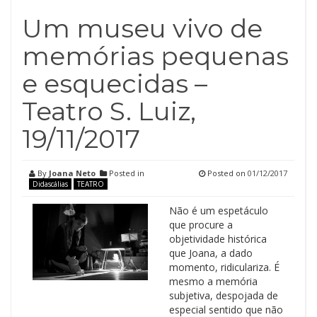
Um museu vivo de
memórias pequenas
e esquecidas –
Teatro S. Luiz,
19/11/2017
By
Joana Neto
Posted in
Posted on
01/12/2017
Didascálias
TEATRO
Não é um espetáculo
que procure a
objetividade histórica
que Joana, a dado
momento, ridiculariza. É
mesmo a memória
subjetiva, despojada de
especial sentido que não