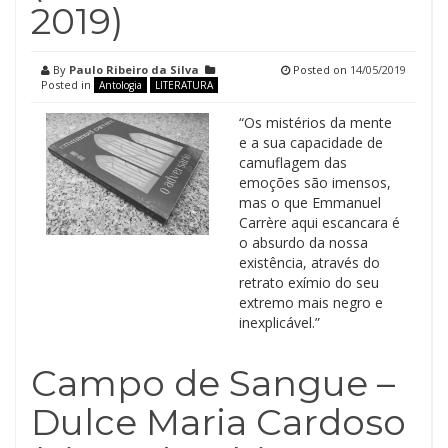
2019)
By
Paulo Ribeiro da Silva
Posted on
14/05/2019
Posted in
Antologia
LITERATURA
“Os mistérios da mente
e a sua capacidade de
camuflagem das
emoções são imensos,
mas o que Emmanuel
Carrère aqui escancara é
o absurdo da nossa
existência, através do
retrato exímio do seu
extremo mais negro e
inexplicável.”
Campo de Sangue –
Dulce Maria Cardoso