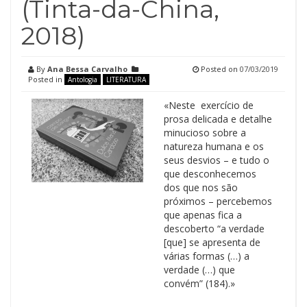
(Tinta-da-China,
2018)
By
Ana Bessa Carvalho
Posted on
07/03/2019
Posted in
Antologia
LITERATURA
«Neste exercício de
prosa delicada e detalhe
minucioso sobre a
natureza humana e os
seus desvios – e tudo o
que desconhecemos
dos que nos são
próximos – percebemos
que apenas fica a
descoberto “a verdade
[que] se apresenta de
várias formas (…) a
verdade (…) que
convém” (184).»