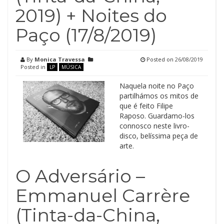
2019) + Noites do
Paço (17/8/2019)
By
Monica Travessa
Posted on
26/08/2019
Posted in
LP
MÚSICA
Naquela noite no Paço
partilhámos os mitos de
que é feito Filipe
Raposo. Guardamo-los
connosco neste livro-
disco, belíssima peça de
arte.
O Adversário –
Emmanuel Carrère
(Tinta-da-China,