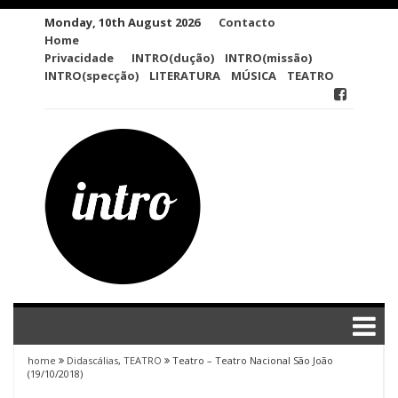
Skip
Monday, 10th August 2026
Contacto
to
Home
content
Privacidade
INTRO(dução)
INTRO(missão)
INTRO(specção)
LITERATURA
MÚSICA
TEATRO
home
Didascálias
,
TEATRO
Teatro – Teatro Nacional São João
(19/10/2018)