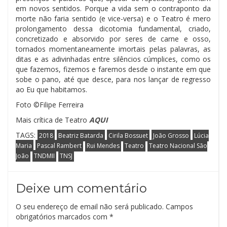
em novos sentidos. Porque a vida sem o contraponto da
morte não faria sentido (e vice-versa) e o Teatro é mero
prolongamento dessa dicotomia fundamental, criado,
concretizado e absorvido por seres de carne e osso,
tornados momentaneamente imortais pelas palavras, as
ditas e as adivinhadas entre silêncios cúmplices, como os
que fazemos, fizemos e faremos desde o instante em que
sobe o pano, até que desce, para nos lançar de regresso
ao Eu que habitamos.
Foto ©Filipe Ferreira
Mais crítica de Teatro
AQUI
TAGS:
2018
Beatriz Batarda
Cirila Bossuet
João Grosso
Lúcia
Maria
Pascal Rambert
Rui Mendes
Teatro
Teatro Nacional São
João
TNDMII
TNSJ
Deixe um comentário
O seu endereço de email não será publicado.
Campos
obrigatórios marcados com
*