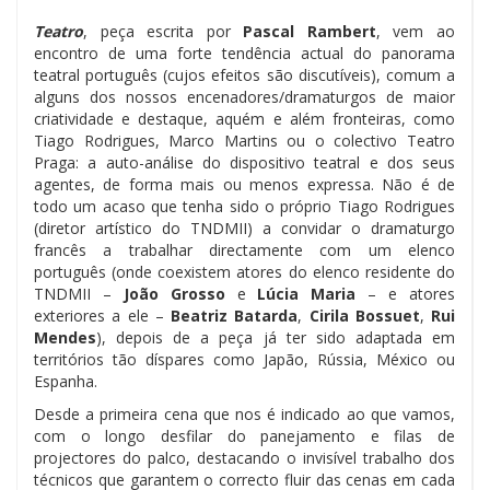
Teatro
, peça escrita por
Pascal Rambert
, vem ao
encontro de uma forte tendência actual do panorama
teatral português (cujos efeitos são discutíveis), comum a
alguns dos nossos encenadores/dramaturgos de maior
criatividade e destaque, aquém e além fronteiras, como
Tiago Rodrigues, Marco Martins ou o colectivo Teatro
Praga: a auto-análise do dispositivo teatral e dos seus
agentes, de forma mais ou menos expressa. Não é de
todo um acaso que tenha sido o próprio Tiago Rodrigues
(diretor artístico do TNDMII) a convidar o dramaturgo
francês a trabalhar directamente com um elenco
português (onde coexistem atores do elenco residente do
TNDMII –
João Grosso
e
Lúcia Maria
– e atores
exteriores a ele –
Beatriz Batarda
,
Cirila Bossuet
,
Rui
Mendes
), depois de a peça já ter sido adaptada em
territórios tão díspares como Japão, Rússia, México ou
Espanha.
Desde a primeira cena que nos é indicado ao que vamos,
com o longo desfilar do panejamento e filas de
projectores do palco, destacando o invisível trabalho dos
técnicos que garantem o correcto fluir das cenas em cada