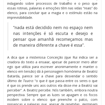
indagando sobre processos de trabalho e o peso que
essas rotinas, palavras e emoções têm nas vidas “reais” do
elenco, para concluir que a magia e o estímulo estão na
imprevisibilidade.
“nada está decidido nem no espaço nem
nas intenções é só escuta e desejo e
pensar que amanhã recomeçamos mas
de maneira diferente a chave é essa”.
A dica que a misteriosa Conceição (que Rui indica ser a
criadora do texto a ensaiar, apesar de parecer mero alter
ego que utiliza para escrever anonimamente e manter o
elenco em tensão) dá à personagem homónima de Beatriz
Batarda, parece ser a chave para desvendar o sentido
último de
Teatro
: “o que é que passa entre os seres o que
é que os prende uns aos outros ela disse-me a Beatriz vai
perceber”. A Beatriz percebe. Nós também, embora noutra
perspectiva. Sempre que as luzes se apagam e os focos
incidem sobre o elenco que preenche o palco, com
presenças e palavras que, apesar de repetidas, germinam