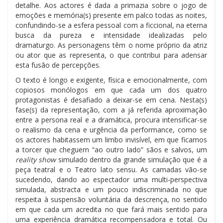
detalhe. Aos actores é dada a primazia sobre o jogo de
emoções e memória(s) presente em palco todas as noites,
confundindo-se a esfera pessoal com a ficcional, na eterna
busca da pureza e intensidade idealizadas pelo
dramaturgo. As personagens têm o nome próprio da atriz
ou ator que as representa, o que contribui para adensar
esta fusão de percepções.
O texto é longo e exigente, física e emocionalmente, com
copiosos monólogos em que cada um dos quatro
protagonistas é desafiado a deixar-se em cena. Nesta(s)
fase(s) da representação, com a já referida aproximação
entre a persona real e a dramática, procura intensificar-se
o realismo da cena e urgência da performance, como se
os actores habitassem um limbo invisível, em que ficamos
a torcer que cheguem “ao outro lado” sãos e salvos, um
reality show
simulado dentro da grande simulação que é a
peça teatral e o Teatro lato sensu. As camadas vão-se
sucedendo, dando ao espectador uma multi-perspectiva
simulada, abstracta e um pouco indiscriminada no que
respeita à suspensão voluntária da descrença, no sentido
em que cada um acredita no que fará mais sentido para
uma experiência dramática recompensadora e total. Ou