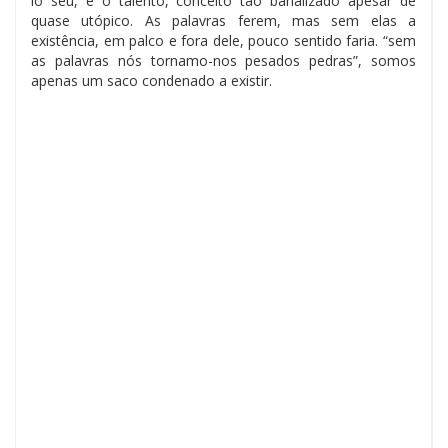
lo seu, e o talento, conceito tão banalizado apesar de
quase utópico. As palavras ferem, mas sem elas a
existência, em palco e fora dele, pouco sentido faria. “sem
as palavras nós tornamo-nos pesados pedras”, somos
apenas um saco condenado a existir.