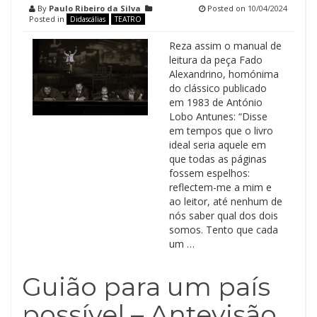
By
Paulo Ribeiro da Silva
Posted on
10/04/2024
Posted in
Didascálias
TEATRO
Reza assim o manual de
leitura da peça Fado
Alexandrino, homónima
do clássico publicado
em 1983 de António
Lobo Antunes: “Disse
em tempos que o livro
ideal seria aquele em
que todas as páginas
fossem espelhos:
reflectem-me a mim e
ao leitor, até nenhum de
nós saber qual dos dois
somos. Tento que cada
um …
Guião para um país
possível – Antevisão