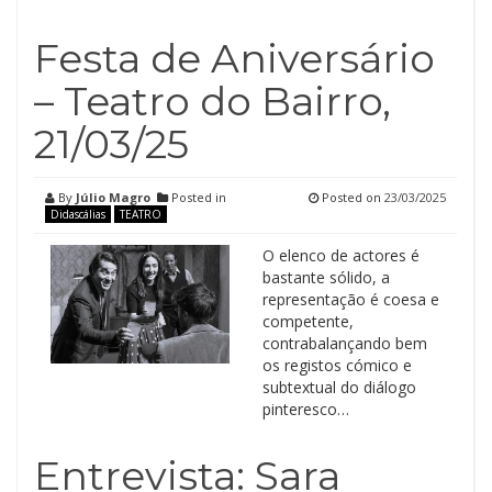
Festa de Aniversário
– Teatro do Bairro,
21/03/25
By
Júlio Magro
Posted in
Posted on
23/03/2025
Didascálias
TEATRO
O elenco de actores é
bastante sólido, a
representação é coesa e
competente,
contrabalançando bem
os registos cómico e
subtextual do diálogo
pinteresco…
Entrevista: Sara