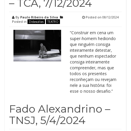
– TCA, 7/12/2024
By
Paulo Ribeiro da Silva
Posted on
08/12/2024
Posted in
Didascálias
TEATRO
“Construir em cena um
super-homem hediondo
que ninguém consiga
inteiramente detestar,
que nenhum espectador
consiga inteiramente
compreender, mas que
todos os presentes
reconheçam ou revejam
nele a sua história: foi
esse o nosso desafio.”
Fado Alexandrino –
TNSJ, 5/4/2024