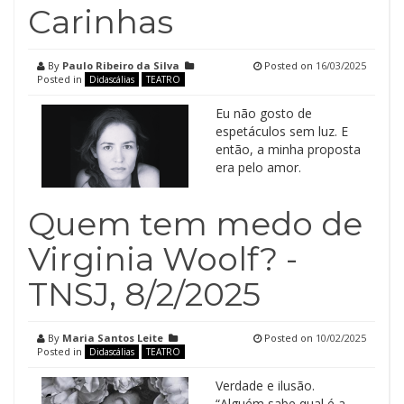
Carinhas
By
Paulo Ribeiro da Silva
Posted on
16/03/2025
Posted in
Didascálias
TEATRO
Eu não gosto de
espetáculos sem luz. E
então, a minha proposta
era pelo amor.
Quem tem medo de
Virginia Woolf? -
TNSJ, 8/2/2025
By
Maria Santos Leite
Posted on
10/02/2025
Posted in
Didascálias
TEATRO
Verdade e ilusão.
“Alguém sabe qual é a