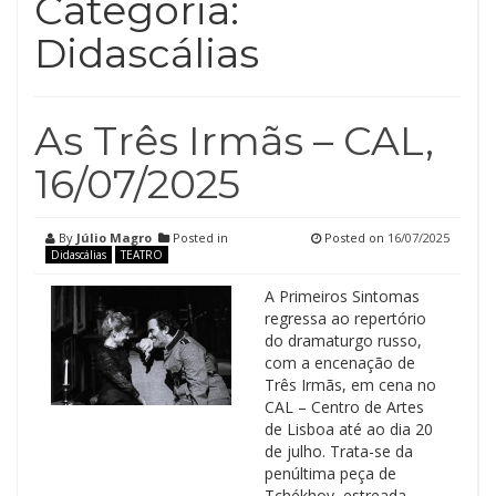
Categoria:
Didascálias
As Três Irmãs – CAL,
16/07/2025
By
Júlio Magro
Posted in
Posted on
16/07/2025
Didascálias
TEATRO
A Primeiros Sintomas
regressa ao repertório
do dramaturgo russo,
com a encenação de
Três Irmãs, em cena no
CAL – Centro de Artes
de Lisboa até ao dia 20
de julho. Trata-se da
penúltima peça de
Tchékhov, estreada