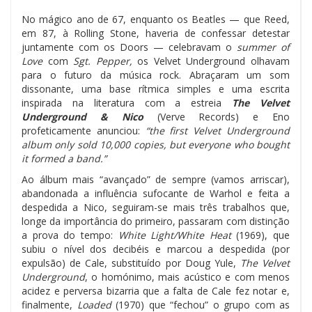
No mágico ano de 67, enquanto os Beatles — que Reed,
em 87, à Rolling Stone, haveria de confessar detestar
juntamente com os Doors — celebravam o
summer of
Love
com
Sgt. Pepper,
os Velvet Underground olhavam
para o futuro da música rock. Abraçaram um som
dissonante, uma base rítmica simples e uma escrita
inspirada na literatura com a estreia
The Velvet
Underground & Nico
(Verve Records) e Eno
profeticamente anunciou:
“the first Velvet Underground
album only sold 10,000 copies, but everyone who bought
it formed a band.”
Ao álbum mais “avançado” de sempre (vamos arriscar),
abandonada a influência sufocante de Warhol e feita a
despedida a Nico, seguiram-se mais três trabalhos que,
longe da importância do primeiro, passaram com distinção
a prova do tempo:
White Light/White Heat
(1969), que
subiu o nível dos decibéis e marcou a despedida (por
expulsão) de Cale, substituído por Doug Yule,
The Velvet
Underground
, o homónimo, mais acústico e com menos
acidez e perversa bizarria que a falta de Cale fez notar e,
finalmente,
Loaded
(1970) que “fechou” o grupo com as