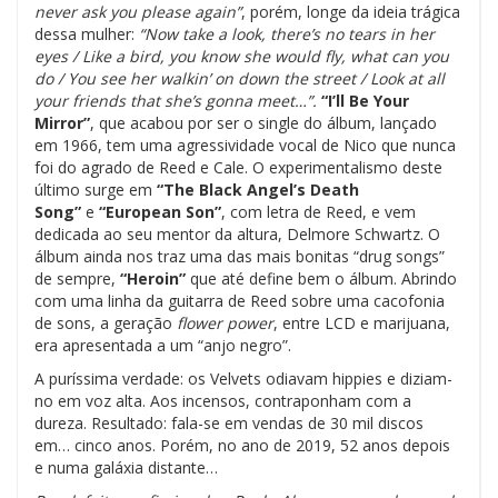
never ask you please again”
, porém, longe da ideia trágica
dessa mulher:
“Now take a look, there’s no tears in her
eyes / Like a bird, you know she would fly, what can you
do / You see her walkin’ on down the street / Look at all
your friends that she’s gonna meet…”.
“I’ll Be Your
Mirror”
, que acabou por ser o single do álbum, lançado
em 1966, tem uma agressividade vocal de Nico que nunca
foi do agrado de Reed e Cale. O experimentalismo deste
último surge em
“The Black Angel’s Death
Song”
e
“European Son”
, com letra de Reed, e vem
dedicada ao seu mentor da altura, Delmore Schwartz. O
álbum ainda nos traz uma das mais bonitas “drug songs”
de sempre,
“Heroin”
que até define bem o álbum. Abrindo
com uma linha da guitarra de Reed sobre uma cacofonia
de sons, a geração
flower power
, entre LCD e marijuana,
era apresentada a um “anjo negro”.
A puríssima verdade: os Velvets odiavam hippies e diziam-
no em voz alta. Aos incensos, contraponham com a
dureza. Resultado: fala-se em vendas de 30 mil discos
em… cinco anos. Porém, no ano de 2019, 52 anos depois
e numa galáxia distante…