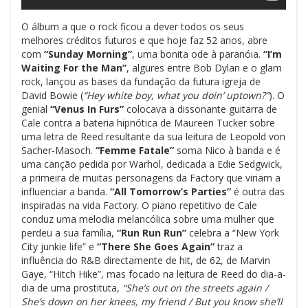
O álbum a que o rock ficou a dever todos os seus
melhores créditos futuros e que hoje faz 52 anos, abre
com
“Sunday Morning”
, uma bonita ode à paranóia.
“I’m
Waiting For the Man”
, algures entre Bob Dylan e o glam
rock, lançou as bases da fundação da futura igreja de
David Bowie (
“Hey white boy, what you doin’ uptown?”
). O
genial
“Venus In Furs”
colocava a dissonante guitarra de
Cale contra a bateria hipnótica de Maureen Tucker sobre
uma letra de Reed resultante da sua leitura de Leopold von
Sacher-Masoch.
“Femme Fatale”
soma Nico à banda e é
uma canção pedida por Warhol, dedicada a Edie Sedgwick,
a primeira de muitas personagens da Factory que viriam a
influenciar a banda.
“All Tomorrow’s Parties”
é outra das
inspiradas na vida Factory. O piano repetitivo de Cale
conduz uma melodia melancólica sobre uma mulher que
perdeu a sua família,
“Run Run Run”
celebra a “New York
City junkie life” e
“There She Goes Again”
traz a
influência do R&B directamente de hit, de 62, de Marvin
Gaye, “Hitch Hike”, mas focado na leitura de Reed do dia-a-
dia de uma prostituta,
“She’s out on the streets again /
She’s down on her knees, my friend / But you know she’ll