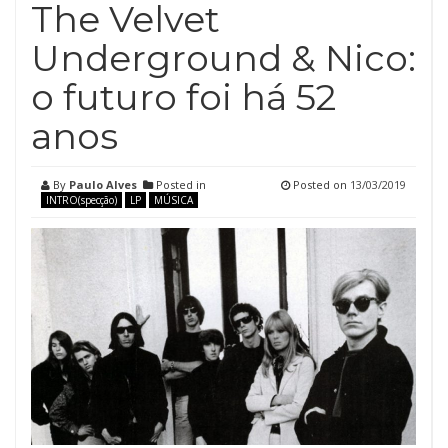
The Velvet
Underground & Nico:
o futuro foi há 52
anos
By
Paulo Alves
Posted in
Posted on
13/03/2019
INTRO(specção)
LP
MÚSICA