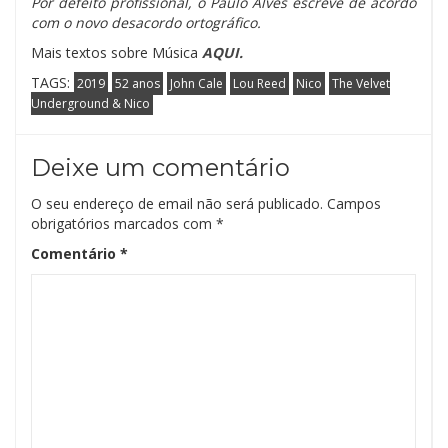
Por defeito profissional, o Paulo Alves escreve de acordo
com o novo desacordo ortográfico.
Mais textos sobre Música
AQUI.
TAGS:
2019
52 anos
John Cale
Lou Reed
Nico
The Velvet
Underground & Nico
Deixe um comentário
O seu endereço de email não será publicado.
Campos
obrigatórios marcados com
*
Comentário
*