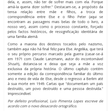
dela, e, assim, não ter de sofrer mais com ela. Porque
amá-la queria dizer sofrer.” Destacam-se, a propósito da
tensa relação entre mãe e filhos, a troca de
correspondência entre Else e o filho Peter (aqui se
encontram as passagens mais belas de todo o livro, a
nosso ver), assim como o processo constante, forçado
pelos factos históricos, de ressignificação identitária de
uma família alemã.
Como a maioria dos destinos tocados pelo nazismo,
também aqui não há final feliz para Else. Angelika, que terá
o seu próprio percurso marcado pela guerra (casar-se-á
em 1971 com Claude Lanzmann, autor do incontornável
Shoah
), distancia-se e deixa que seja a mãe a voz
exclusiva da própria história. O último capítulo contém
somente a edição da correspondência familiar do último
ano e meio de vida de Else, desde o regresso a Berlim até
à sua morte em 1949. Cartas que “documentam um país
destruído, um povo destruído e uma pessoa destruída.”
Imprescindível.
Por defeito profissional, Luis Pimenta Lopes escreve de
acordo com o novo desacordo ortográfico.