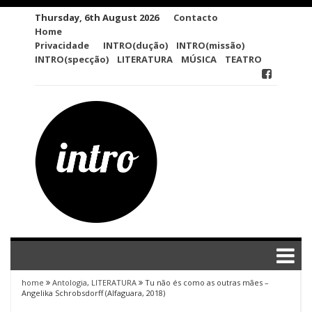
Skip
Thursday, 6th August 2026
Contacto
to
Home
content
Privacidade
INTRO(dução)
INTRO(missão)
INTRO(specção)
LITERATURA
MÚSICA
TEATRO
home
Antologia
,
LITERATURA
Tu não és como as outras mães –
Angelika Schrobsdorff (Alfaguara, 2018)