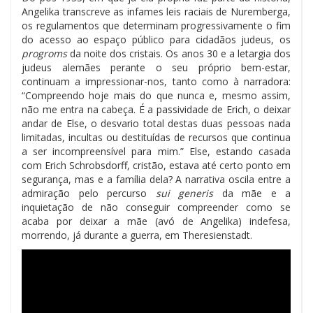
Angelika transcreve as infames leis raciais de Nuremberga,
os regulamentos que determinam progressivamente o fim
do acesso ao espaço público para cidadãos judeus, os
progroms
da noite dos cristais. Os anos 30 e a letargia dos
judeus alemães perante o seu próprio bem-estar,
continuam a impressionar-nos, tanto como à narradora:
“Compreendo hoje mais do que nunca e, mesmo assim,
não me entra na cabeça. É a passividade de Erich, o deixar
andar de Else, o desvario total destas duas pessoas nada
limitadas, incultas ou destituídas de recursos que continua
a ser incompreensível para mim.” Else, estando casada
com Erich Schrobsdorff, cristão, estava até certo ponto em
segurança, mas e a família dela? A narrativa oscila entre a
admiração pelo percurso
sui generis
da mãe e a
inquietação de não conseguir compreender como se
acaba por deixar a mãe (avó de Angelika) indefesa,
morrendo, já durante a guerra, em Theresienstadt.