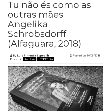
Tu não és como as
outras mães –
Angelika
Schrobsdorff
(Alfaguara, 2018)
By
Luis Pimenta Lopes
Posted on
16/09/2018
Posted in
Antologia
LITERATURA