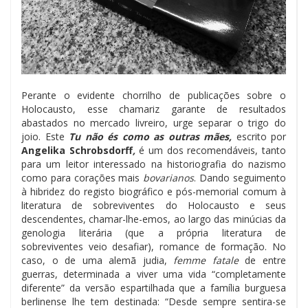
Perante o evidente chorrilho de publicações sobre o
Holocausto, esse chamariz garante de resultados
abastados no mercado livreiro, urge separar o trigo do
joio. Este
Tu não és como as outras mães,
escrito por
Angelika Schrobsdorff
,
é um dos recomendáveis, tanto
para um leitor interessado na historiografia do nazismo
como para corações mais
bovarianos
. Dando seguimento
à hibridez do registo biográfico e pós-memorial comum à
literatura de sobreviventes do Holocausto e seus
descendentes, chamar-lhe-emos, ao largo das minúcias da
genologia literária (que a própria literatura de
sobreviventes veio desafiar), romance de formação. No
caso, o de uma alemã judia,
femme fatale
de entre
guerras, determinada a viver uma vida “completamente
diferente” da versão espartilhada que a família burguesa
berlinense lhe tem destinada: “Desde sempre sentira-se