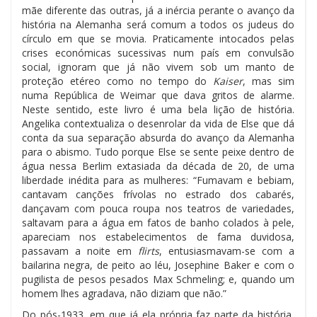
mãe diferente das outras, já a inércia perante o avanço da
história na Alemanha será comum a todos os judeus do
círculo em que se movia. Praticamente intocados pelas
crises económicas sucessivas num país em convulsão
social, ignoram que já não vivem sob um manto de
proteção etéreo como no tempo do
Kaiser
, mas sim
numa República de Weimar que dava gritos de alarme.
Neste sentido, este livro é uma bela lição de história.
Angelika contextualiza o desenrolar da vida de Else que dá
conta da sua separação absurda do avanço da Alemanha
para o abismo. Tudo porque Else se sente peixe dentro de
água nessa Berlim extasiada da década de 20, de uma
liberdade inédita para as mulheres: “Fumavam e bebiam,
cantavam canções frívolas no estrado dos cabarés,
dançavam com pouca roupa nos teatros de variedades,
saltavam para a água em fatos de banho colados à pele,
apareciam nos estabelecimentos de fama duvidosa,
passavam a noite em
flirts
, entusiasmavam-se com a
bailarina negra, de peito ao léu, Josephine Baker e com o
pugilista de pesos pesados Max Schmeling; e, quando um
homem lhes agradava, não diziam que não.”
Do pós-1933, em que já ela própria faz parte da história,