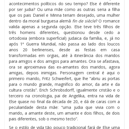
acontecimentos políticos do seu tempo? Else é diferente
por ser judia? Ou uma mãe como as outras seria a filha
que os pais Daniel e Minna teriam desejado, uma mulher
dentro da moral burguesa alemã
fin de siècle
? O romance
valida apenas a segunda opção. Else teve três filhos de
três homens diferentes, questionou desde cedo a
ortodoxia (embora superficial) judaica da família, e, já no
após 1ª Guerra Mundial, não passa ao lado dos loucos
anos 20 berlinenses, desde as festas em casa
transformadas em orgias, até à itinerância dos maridos
para amigos e dos amigos para amantes. Ora se afastava,
ora se aproximava das ex-amantes dos maridos, agora
amigas, depois inimigas. Personagem central é aqui o
primeiro marido, Fritz Schweifert, que lhe “abriu as portas
para o mundo grande, magnífico do amor, da arte e da
cultura cristãs”. Erich Schrobsdorff, igualmente cristão e o
terceiro na cronologia, pai de Angelika, entra na vida de
Else quase no final da década de 20, e dá de caras com a
peculiaridade desta mãe: “uma judia que vivia com o
marido, a amante deste, um amante e dois filhos, de dois
pais diferentes, sob o mesmo tecto”.
Se o estilo de vida tão pouco tradicional fará de Else uma