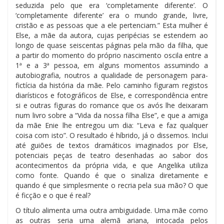
seduzida pelo que era ‘completamente diferente’. O
‘completamente diferente’ era o mundo grande, livre,
cristão e as pessoas que a ele pertenciam.” Esta mulher é
Else, a mãe da autora, cujas peripécias se estendem ao
longo de quase seiscentas páginas pela mão da filha, que
a partir do momento do próprio nascimento oscila entre a
1ª e a 3ª pessoa, em alguns momentos assumindo a
autobiografia, noutros a qualidade de personagem para-
fictícia da história da mãe. Pelo caminho figuram registos
diarísticos e fotográficos de Else, e correspondência entre
si e outras figuras do romance que os avós lhe deixaram
num livro sobre a “Vida da nossa filha Else”, e que a amiga
da mãe Enie lhe entregou um dia: “Leva e faz qualquer
coisa com isto”. O resultado é híbrido, já o dissemos. Inclui
até guiões de textos dramáticos imaginados por Else,
potenciais peças de teatro desenhadas ao sabor dos
acontecimentos da própria vida, e que Angelika utiliza
como fonte. Quando é que o sinaliza diretamente e
quando é que simplesmente o recria pela sua mão? O que
é ficção e o que é real?
O título alimenta uma outra ambiguidade. Uma mãe como
as outras seria uma alemã ariana, intocada pelos