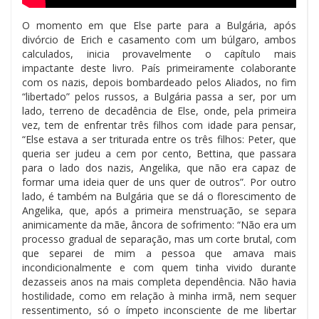
O momento em que Else parte para a Bulgária, após
divórcio de Erich e casamento com um búlgaro, ambos
calculados, inicia provavelmente o capítulo mais
impactante deste livro. País primeiramente colaborante
com os nazis, depois bombardeado pelos Aliados, no fim
“libertado” pelos russos, a Bulgária passa a ser, por um
lado, terreno de decadência de Else, onde, pela primeira
vez, tem de enfrentar três filhos com idade para pensar,
“Else estava a ser triturada entre os três filhos: Peter, que
queria ser judeu a cem por cento, Bettina, que passara
para o lado dos nazis, Angelika, que não era capaz de
formar uma ideia quer de uns quer de outros”. Por outro
lado, é também na Bulgária que se dá o florescimento de
Angelika, que, após a primeira menstruação, se separa
animicamente da mãe, âncora de sofrimento: “Não era um
processo gradual de separação, mas um corte brutal, com
que separei de mim a pessoa que amava mais
incondicionalmente e com quem tinha vivido durante
dezasseis anos na mais completa dependência. Não havia
hostilidade, como em relação à minha irmã, nem sequer
ressentimento, só o ímpeto inconsciente de me libertar