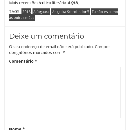
Mais recensões/crítica literária
AQUI.
TAGS:
2018
Alfaguara
Angelika Schrobsdorff
Tu não és como
as outras mães
Deixe um comentário
O seu endereço de email não será publicado.
Campos
obrigatórios marcados com
*
Comentário
*
Nome
*