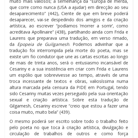
muito mais valiosos; à semelhança da “Europa de merda,
que corre como nunca (USA a ajudar) em direcção ao seu
desaparecimento” (442), Ciente de que em breve poderá
desaparecer, vai-se despedindo dos amigos e da criação
artística, ao escrever “podíamos ‘morrer a sorrir’, como
acreditava Apollinaire” (438), partilhando ainda com Frida e
Laurens que preparava uma tradução, em verso rimado,
da
Epopeia de Guilgamesh
. Podemos adivinhar que a
tradução foi interrompida pela morte do poeta, mas se
existe um fio condutor que une as cartas escritas ao longo
de mais de trinta anos, será o entusiasmo incansável de
Cesariny e a sua insistência em criar com Frida e Laurens
um espólio que sobrevivesse ao tempo, através de uma
troca incessante de textos e obras, valiosíssima numa
altura marcada pela censura da PIDE em Portugal, tendo
sido Cesariny muitas vezes perseguido pela sua orientação
sexual e criação artística. Sobre esta tradução de
Gilgamesh, Cesariny escreve “creio que estou a fazer uma
coisa muito, muito bela” (439).
O mesmo poderá ser escrito sobre todo o trabalho feito
pelo poeta no que toca à criação artística, divulgação e
circulação de trabalhos de outros e como força