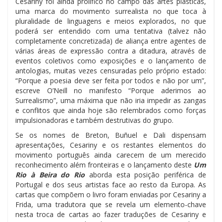
Cesariny foi ainda prolífico no campo das artes plásticas,
uma marca do movimento surrealista no que toca à
pluralidade de linguagens e meios explorados, no que
poderá ser entendido com uma tentativa (talvez não
completamente concretizada) de aliança entre agentes de
várias áreas de expressão contra a ditadura, através de
eventos coletivos como exposições e o lançamento de
antologias, muitas vezes censuradas pelo próprio estado:
“Porque a poesia deve ser feita por todos e não por um”,
escreve O’Neill no manifesto “Porque aderimos ao
Surrealismo”, uma máxima que não iria impedir as zangas
e conflitos que ainda hoje são relembrados como forças
impulsionadoras e também destrutivas do grupo.
Se os nomes de Breton, Buñuel e Dali dispensam
apresentações, Cesariny e os restantes elementos do
movimento português ainda carecem de um merecido
reconhecimento além fronteiras e o lançamento deste
Um
Rio à Beira do Rio
aborda esta posição periférica de
Portugal e dos seus artistas face ao resto da Europa. As
cartas que compõem o livro foram enviadas por Cesariny a
Frida, uma tradutora que se revela um elemento-chave
nesta troca de cartas ao fazer traduções de Cesariny e