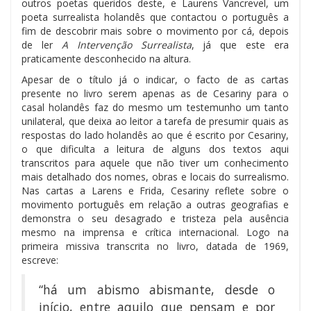
outros poetas queridos deste, e Laurens Vancrevel, um
poeta surrealista holandês que contactou o português a
fim de descobrir mais sobre o movimento por cá, depois
de ler
A Intervenção Surrealista
, já que este era
praticamente desconhecido na altura.
Apesar de o título já o indicar, o facto de as cartas
presente no livro serem apenas as de Cesariny para o
casal holandês faz do mesmo um testemunho um tanto
unilateral, que deixa ao leitor a tarefa de presumir quais as
respostas do lado holandês ao que é escrito por Cesariny,
o que dificulta a leitura de alguns dos textos aqui
transcritos para aquele que não tiver um conhecimento
mais detalhado dos nomes, obras e locais do surrealismo.
Nas cartas a Larens e Frida, Cesariny reflete sobre o
movimento português em relação a outras geografias e
demonstra o seu desagrado e tristeza pela ausência
mesmo na imprensa e crítica internacional. Logo na
primeira missiva transcrita no livro, datada de 1969,
escreve:
“há um abismo abismante, desde o
início, entre aquilo que pensam e por