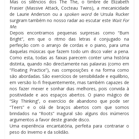
Mas os silêncios dos The The, o timbre de Elizabeth
Frasier (Massive Attack, Cocteau Twins), a mecanicidade
de Laurie Anderson ou a
spoken word
de Ursula Rucker
surgiram também no nosso radar ao escutar este
Wait For
Me
.
Depois encontramos pequenas surpresas como “Burn
Bright”, em que o ritmo das letras é conjugado na
perfeição com o arranjo de cordas e o piano, para uma
daquelas músicas que fazem todo um disco valer a pena.
Como esta, todas as faixas parecem conter uma história
distinta, quando não directamente nas palavras (como em
“Floating Practice”), nas composições e na forma como
são abordadas. São exercícios de sensibilidade e equilíbrio,
em versão lo-fi frequentemente, mas também capazes de
nos fazer mexer e sonhar dias melhores, pois convida à
positividade e aos espaços abertos. O piano mágico de
“Sky Thinking”, o exercício de abandono que pode ser
“Teers” e o olá de braços abertos com que somos
brindados na “Roots” inagural são alguns dos inúmeros
argumentos a favor deste grande disco.
Uma experiência encantatória, perfeita para contrariar o
peso do Inverno e da solidão.