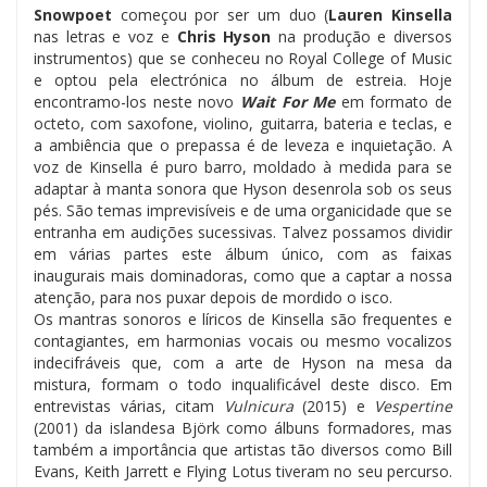
Snowpoet
começou por ser um duo (
Lauren Kinsella
nas letras e voz e
Chris Hyson
na produção e diversos
instrumentos) que se conheceu no Royal College of Music
e optou pela electrónica no álbum de estreia. Hoje
encontramo-los neste novo
Wait For Me
em formato de
octeto, com saxofone, violino, guitarra, bateria e teclas, e
a ambiência que o prepassa é de leveza e inquietação. A
voz de Kinsella é puro barro, moldado à medida para se
adaptar à manta sonora que Hyson desenrola sob os seus
pés. São temas imprevisíveis e de uma organicidade que se
entranha em audições sucessivas. Talvez possamos dividir
em várias partes este álbum único, com as faixas
inaugurais mais dominadoras, como que a captar a nossa
atenção, para nos puxar depois de mordido o isco.
Os mantras sonoros e líricos de Kinsella são frequentes e
contagiantes, em harmonias vocais ou mesmo vocalizos
indecifráveis que, com a arte de Hyson na mesa da
mistura, formam o todo inqualificável deste disco. Em
entrevistas várias, citam
Vulnicura
(2015) e
Vespertine
(2001) da islandesa Björk como álbuns formadores, mas
também a importância que artistas tão diversos como Bill
Evans, Keith Jarrett e Flying Lotus tiveram no seu percurso.