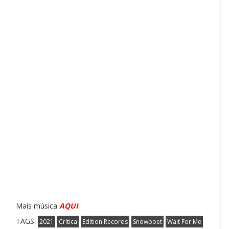
Mais música
AQUI
TAGS:
2021
Crítica
Edition Records
Snowpoet
Wait For Me