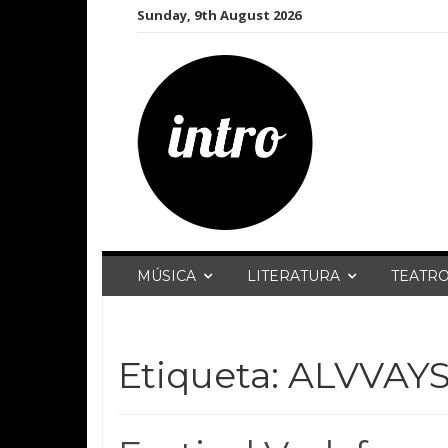
Skip
Sunday, 9th August 2026
to
content
MÚSICA
LITERATURA
TEATR
Etiqueta:
ALVVAY