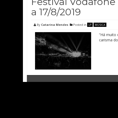
Festival Vodafone
a 17/8/2019
By
Catarina Mendes
Posted in
LP
MÚSICA
“Há muito 
carisma do