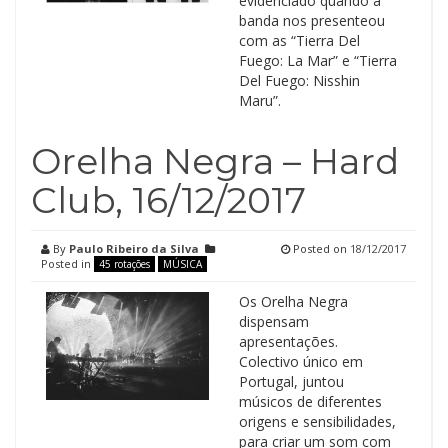
evidenciado quando a
banda nos presenteou
com as “Tierra Del
Fuego: La Mar” e “Tierra
Del Fuego: Nisshin
Maru”.
Orelha Negra – Hard
Club, 16/12/2017
By
Paulo Ribeiro da Silva
Posted on
18/12/2017
Posted in
45 rotações
MÚSICA
Os Orelha Negra
dispensam
apresentações.
Colectivo único em
Portugal, juntou
músicos de diferentes
origens e sensibilidades,
para criar um som com