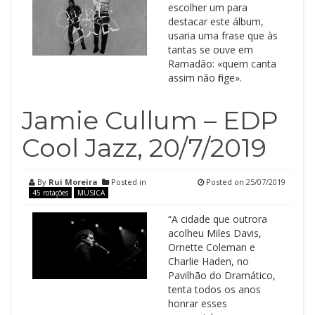
escolher um para
destacar este álbum,
usaria uma frase que às
tantas se ouve em
Ramadão: «quem canta
assim não finge».
Jamie Cullum – EDP
Cool Jazz, 20/7/2019
By
Rui Moreira
Posted in
Posted on
25/07/2019
45 rotações
MÚSICA
“A cidade que outrora
acolheu Miles Davis,
Ornette Coleman e
Charlie Haden, no
Pavilhão do Dramático,
tenta todos os anos
honrar esses