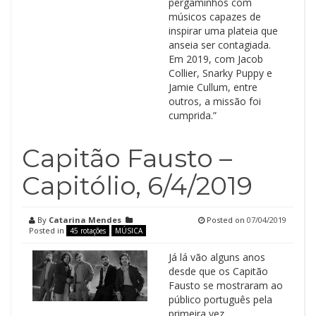
pergaminhos com
músicos capazes de
inspirar uma plateia que
anseia ser contagiada.
Em 2019, com Jacob
Collier, Snarky Puppy e
Jamie Cullum, entre
outros, a missão foi
cumprida.”
Capitão Fausto –
Capitólio, 6/4/2019
By
Catarina Mendes
Posted on
07/04/2019
Posted in
45 rotações
MÚSICA
Já lá vão alguns anos
desde que os Capitão
Fausto se mostraram ao
público português pela
primeira vez