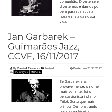
comunhão. Diverte-se e
diverte-nos e damos por
bem passada aquela
hora e meia da nossa
vida.
Jan Garbarek –
Guimarães Jazz,
CCVF, 16/11/2017
By
Daniel Tavares
Posted
Posted on
23/11/2017
in
45 rotações
MÚSICA
Se Garbarek era,
provavelmente, o nome
mais sonante, foi o
percussionista indiano
Trilok Gurtu que mais
brilhou. Demonstrando
toda a sua técnica,