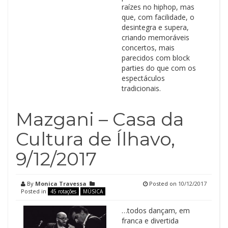
raízes no hiphop, mas
que, com facilidade, o
desintegra e supera,
criando memoráveis
concertos, mais
parecidos com block
parties do que com os
espectáculos
tradicionais.
Mazgani – Casa da
Cultura de Ílhavo,
9/12/2017
By
Monica Travessa
Posted on
10/12/2017
Posted in
45 rotações
MÚSICA
…todos dançam, em
franca e divertida