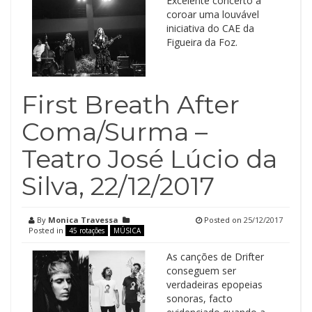
Excelente concerto a
coroar uma louvável
iniciativa do CAE da
Figueira da Foz.
First Breath After
Coma/Surma –
Teatro José Lúcio da
Silva, 22/12/2017
By
Monica Travessa
Posted on
25/12/2017
Posted in
45 rotações
MÚSICA
As canções de Drifter
conseguem ser
verdadeiras epopeias
sonoras, facto