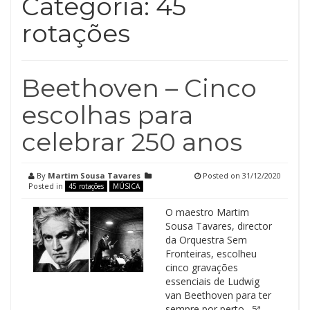
Categoria:
45
rotações
Beethoven – Cinco
escolhas para
celebrar 250 anos
By
Martim Sousa Tavares
Posted on
31/12/2020
Posted in
45 rotações
MÚSICA
O maestro Martim
Sousa Tavares, director
da Orquestra Sem
Fronteiras, escolheu
cinco gravações
essenciais de Ludwig
van Beethoven para ter
sempre por perto. 5ª