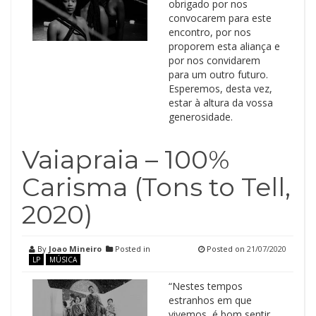
obrigado por nos
convocarem para este
encontro, por nos
proporem esta aliança e
por nos convidarem
para um outro futuro.
Esperemos, desta vez,
estar à altura da vossa
generosidade.
Vaiapraia – 100%
Carisma (Tons to Tell,
2020)
By
Joao Mineiro
Posted in
Posted on
21/07/2020
LP
MÚSICA
“Nestes tempos
estranhos em que
vivemos, é bom sentir