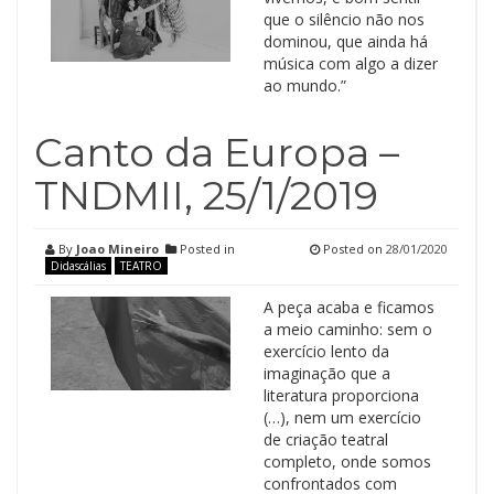
que o silêncio não nos
dominou, que ainda há
música com algo a dizer
ao mundo.”
Canto da Europa –
TNDMII, 25/1/2019
By
Joao Mineiro
Posted in
Posted on
28/01/2020
Didascálias
TEATRO
A peça acaba e ficamos
a meio caminho: sem o
exercício lento da
imaginação que a
literatura proporciona
(…), nem um exercício
de criação teatral
completo, onde somos
confrontados com