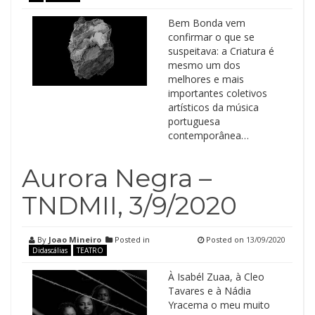
Bem Bonda vem
confirmar o que se
suspeitava: a Criatura é
mesmo um dos
melhores e mais
importantes coletivos
artísticos da música
portuguesa
contemporânea…
Aurora Negra –
TNDMII, 3/9/2020
By
Joao Mineiro
Posted in
Posted on
13/09/2020
Didascálias
TEATRO
À Isabél Zuaa, à Cleo
Tavares e à Nádia
Yracema o meu muito