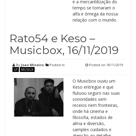
e a mercantilização do
tempo se tornaram o
alfa e ómega da nossa
relação com o mundo.
Rato54 e Keso –
Musicbox, 16/11/2019
By
Joao Mineiro
Posted in
Posted on
18/11/2019
LP
MÚSICA
O Musicbox ouviu um
Keso entregue e que
flutuou seguro nas suas
sonoridades sem
receios nem fronteiras,
onde há cinema e
filosofia, estados de
alma e diversão,
samples cuidados e
atenção ao detalhe.