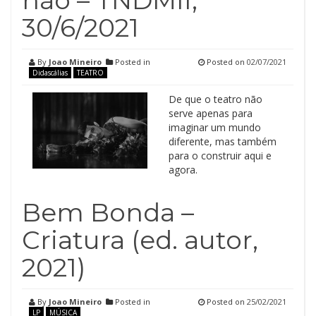
não – TNDMII,
30/6/2021
By
Joao Mineiro
Posted in
Posted on
02/07/2021
Didascálias
TEATRO
De que o teatro não
serve apenas para
imaginar um mundo
diferente, mas também
para o construir aqui e
agora.
Bem Bonda –
Criatura (ed. autor,
2021)
By
Joao Mineiro
Posted in
Posted on
25/02/2021
LP
MÚSICA