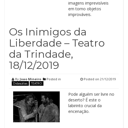
imagens imprevisíveis
em torno objetos
improváveis.
Os Inimigos da
Liberdade – Teatro
da Trindade,
18/12/2019
By
Joao Mineiro
Posted in
Posted on
21/12/2019
Didascálias
TEATRO
Pode alguém ser livre no
deserto? É este o
labirinto crucial da
encenação.