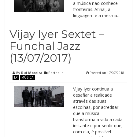
a música não conhece
fronteiras. Afinal, a
linguagem é a mesma…
Vijay Iyer Sextet –
Funchal Jazz
(13/07/2017)
By
Rui Moreira
Posted in
Posted on
17/07/2018
LP
MÚSICA
Vijay Iyer continua a
desafiar a realidade
através das suas
escolhas, por acreditar
que a música
transforma a vida a cada
instante e por sentir que,
com ela, é possível