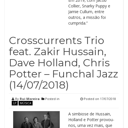
Em 2019, com Jacob
Collier, Snarky Puppy e
Jamie Cullum, entre
outros, a missão foi
cumprida.”
Crosscurrents Trio
feat. Zakir Hussain,
Dave Holland, Chris
Potter – Funchal Jazz
(14/07/2018)
By
Rui Moreira
Posted in
Posted on
17/07/2018
LP
MÚSICA
A simbiose de Hussain,
Holland e Potter provou-
nos, uma vez mais, que