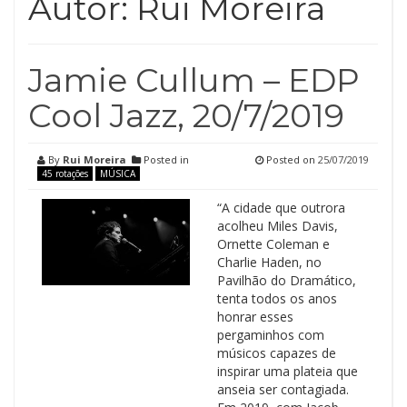
Autor:
Rui Moreira
Jamie Cullum – EDP
Cool Jazz, 20/7/2019
By
Rui Moreira
Posted in
Posted on
25/07/2019
45 rotações
MÚSICA
“A cidade que outrora
acolheu Miles Davis,
Ornette Coleman e
Charlie Haden, no
Pavilhão do Dramático,
tenta todos os anos
honrar esses
pergaminhos com
músicos capazes de
inspirar uma plateia que
anseia ser contagiada.