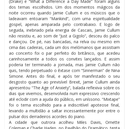
(Drake) e “What a Difference a Day Made” foram alguns
dos temas escolhidos. Um dos momentos mágicos da
noite ocorreu quando Jamie Cullum e os músicos que o
ladeavam entoaram “Mankind”, com uma espiritualidade
gospel, apenas amparada pelo contrabaixo. E logo de
seguida, inebriado pela energia de Cascais, Jamie Cullum
não resistiu e, ao som de “Just a Gigolo”, desceu do palco
e dançou. De pé, nas bancadas, na relva ou mesmo em
cima das cadeiras, cada um dos melómanos que assistiam
ao concerto foi o par perfeito do britânico, que acedeu
carinhosamente a todos os convites lançados. E assim
poderia ter terminado a jornada, mas Jamie Cullum não
quis, tendo perpetuado o êxtase com “Sinnerman” de Nina
Simone. Antes do final, e após ter manifestado o seu
desgosto quanto ao previsível Brexit, Jamie Cullum ainda
apresentou “The Age of Anxiety”, balada reflexiva sobre os
dias que vivemos, desenvolvida num expressivo crescendo
até eclodir com a ajuda do público, em uníssono. “Mixtape”
foi o tema escolhido para a indiscritível apoteose final,
levando a multidão a saltar incessantemente por entre o
pulsar dos derradeiros acordes do piano.
A cidade que outrora acolheu Miles Davis, Ornette
Coleman e Charlie Haden, no Pavilhão do Dramático, tenta