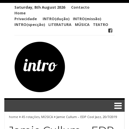
Skip
Saturday, 8th August 2026
Contacto
to
Home
content
Privacidade
INTRO(dução)
INTRO(missão)
INTRO(specção)
LITERATURA
MÚSICA
TEATRO
home
45 rotações
,
MÚSICA
Jamie Cullum – EDP Cool Jazz, 20/7/2019