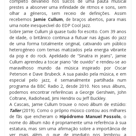
completo devaneio nos sulcos de uma pauta musical
prestes a absorver uma infinidade de ritmos e sons, sem
olhar a géneros, sem receio de definições. Assim
recebemos
Jamie Cullum
, de braços abertos, para mais
uma noite inesquecível do EDP Cool Jazz.
Sobre Jamie Cullum já quase tudo foi escrito. Com 39 anos
de idade, o britânico continua a flutuar nas águas do jazz
de uma forma totalmente original, cativando um público
heterogéneo com temas matizados pela energia vibrante
da pop e do rock. Apelidado de “Sinatra in jeans”, Jamie
Cullum aprendeu a tocar piano “de ouvido” e rendeu-se ao
maravilhoso mundo da música inspirado por Oscar
Peterson e Dave Brubeck. A sua paixão pela música, e em
especial pelo jazz, é semanalmente partilhada num
programa da BBC Radio 2, desde 2010. Nos seus álbuns,
podemos encontrar referências a George Gershwin, John
Coltrane, Radiohead, Jimi Hendrix ou Jeff Buckley.
A Cascais, Jamie Cullum trouxe o novo álbum de estúdio:
Taller
(2019). Como o próprio músico contou aos milhares
de fãs que encheram o
Hipódromo Manuel Possolo
, o
nome do álbum não é propriamente uma referência à sua
estatura, mas sim uma afirmação sobre a importância de
ver mais além, o que de imediato nos lembrou a