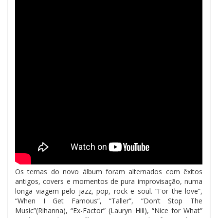
Os temas do novo álbum foram alternados com êxitos
antigos, covers e momentos de pura improvisação, numa
longa viagem pelo jazz, pop, rock e soul. “For the love”,
“When I Get Famous”, “Taller”, “Don’t Stop The
Music”(Rihanna), “Ex-Factor” (Lauryn Hill), “Nice for What”