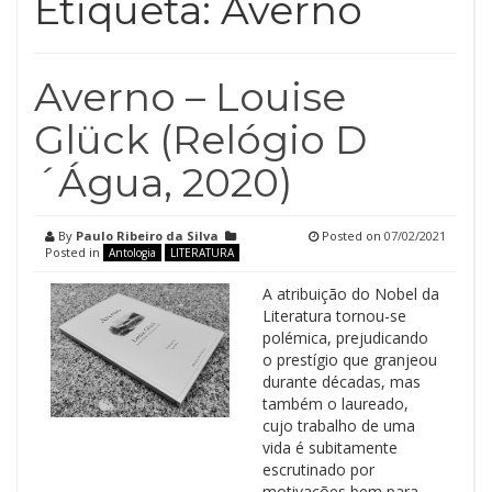
Etiqueta:
Averno
Averno – Louise
Glück (Relógio D
´Água, 2020)
By
Paulo Ribeiro da Silva
Posted on
07/02/2021
Posted in
Antologia
LITERATURA
A atribuição do Nobel da
Literatura tornou-se
polémica, prejudicando
o prestígio que granjeou
durante décadas, mas
também o laureado,
cujo trabalho de uma
vida é subitamente
escrutinado por
motivações bem para