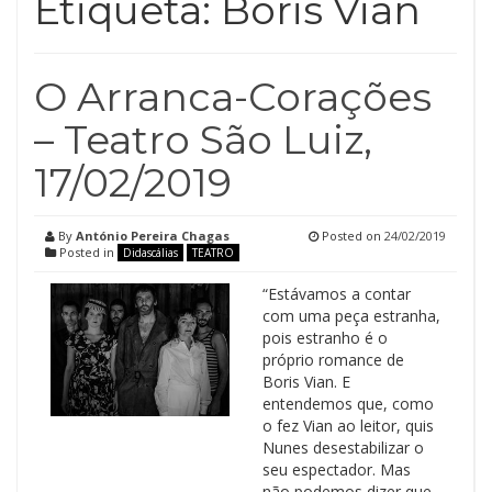
Etiqueta:
Boris Vian
O Arranca-Corações
– Teatro São Luiz,
17/02/2019
By
António Pereira Chagas
Posted on
24/02/2019
Posted in
Didascálias
TEATRO
“Estávamos a contar
com uma peça estranha,
pois estranho é o
próprio romance de
Boris Vian. E
entendemos que, como
o fez Vian ao leitor, quis
Nunes desestabilizar o
seu espectador. Mas
não podemos dizer que