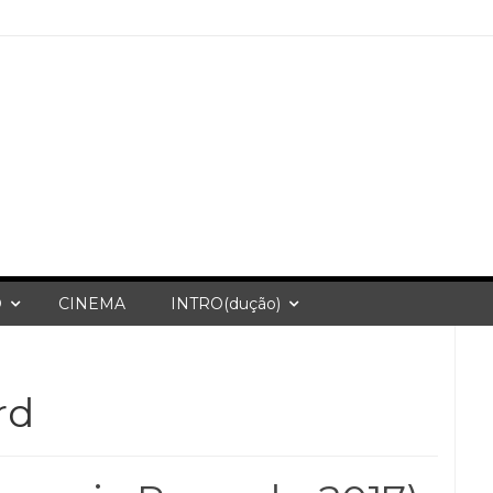
O
CINEMA
INTRO(dução)
rd