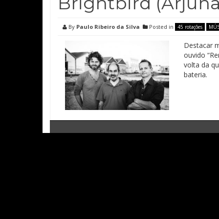
Brightbird (Arjun
By
Paulo Ribeiro da Silva
Posted in
45 rotações
MÚS
Destacar m
ouvido “Ren
volta da q
bateria.