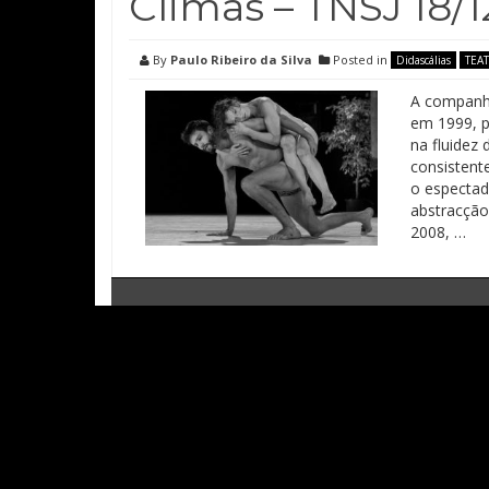
Climas – TNSJ 18/1
By
Paulo Ribeiro da Silva
Posted in
Didascálias
TEA
A companhi
em 1999, p
na fluidez
consistent
o espectad
abstracção
2008, …