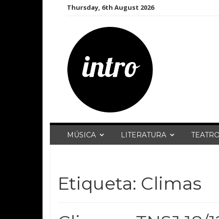
Skip
Thursday, 6th August 2026
to
content
MÚSICA
LITERATURA
TEATR
Etiqueta:
Climas