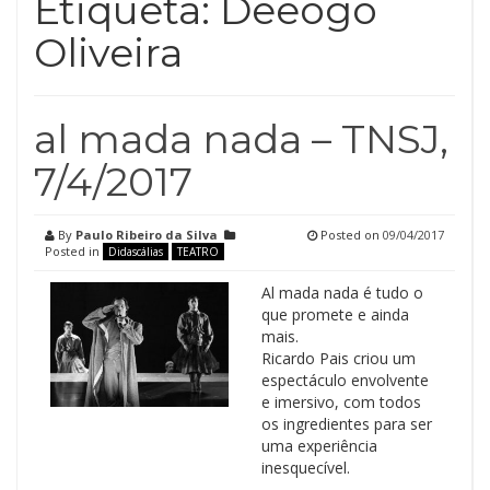
Etiqueta:
Deeogo
Oliveira
al mada nada – TNSJ,
7/4/2017
By
Paulo Ribeiro da Silva
Posted on
09/04/2017
Posted in
Didascálias
TEATRO
Al mada nada é tudo o
que promete e ainda
mais.
Ricardo Pais criou um
espectáculo envolvente
e imersivo, com todos
os ingredientes para ser
uma experiência
inesquecível.