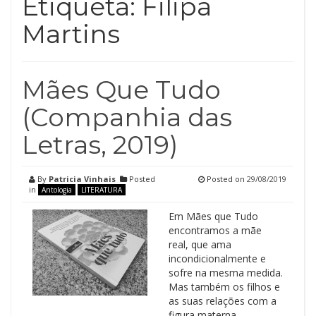
Etiqueta:
Filipa
Martins
Mães Que Tudo
(Companhia das
Letras, 2019)
By
Patricia Vinhais
Posted
Posted on
29/08/2019
in
Antologia
LITERATURA
Em Mães que Tudo
encontramos a mãe
real, que ama
incondicionalmente e
sofre na mesma medida.
Mas também os filhos e
as suas relações com a
figura materna.