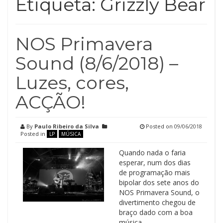
Etiqueta:
Grizzly Bear
NOS Primavera
Sound (8/6/2018) –
Luzes, cores,
ACÇÃO!
By
Paulo Ribeiro da Silva
Posted on
09/06/2018
Posted in
LP
MÚSICA
Quando nada o faria
esperar, num dos dias
de programação mais
bipolar dos sete anos do
NOS Primavera Sound, o
divertimento chegou de
braço dado com a boa
música.