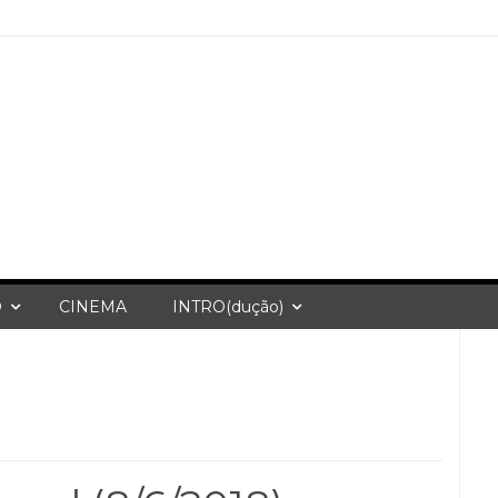
O
CINEMA
INTRO(dução)