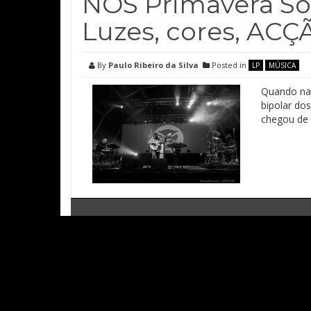
NOS Primavera Sou
Luzes, cores, ACÇ
By
Paulo Ribeiro da Silva
Posted in
LP
MÚSICA
Quando nad
bipolar do
chegou de 