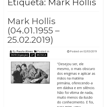
Etiqueta:
Mark Hollis
Mark Hollis
(04.01.1955 –
25.02.2019)
By
Paulo Alves
Posted in
Posted on
02/03/2019
INTRO(specção)
LP
MÚSICA
“Desejou ser, ele
mesmo, o mais obscuro
dos enigmas e aplicar as
mãos na matéria
primária, oferecendo-a
em dádiva e em silêncio.
Não foi vítima de nada,
muito menos da ilusão
do conhecimento. E foi,
para mim, uma