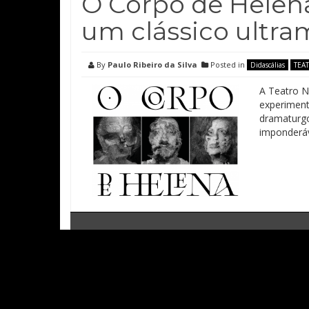
O Corpo de Helena
um clássico ultr
By
Paulo Ribeiro da Silva
Posted in
Didascálias
TEA
A Teatro N
experiment
dramaturgo
imponderáv