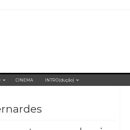
O
CINEMA
INTRO(dução)
ernardes