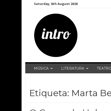
Skip
Saturday, 8th August 2026
to
content
MÚSICA
LITERATURA
TEATR
Etiqueta:
Marta B