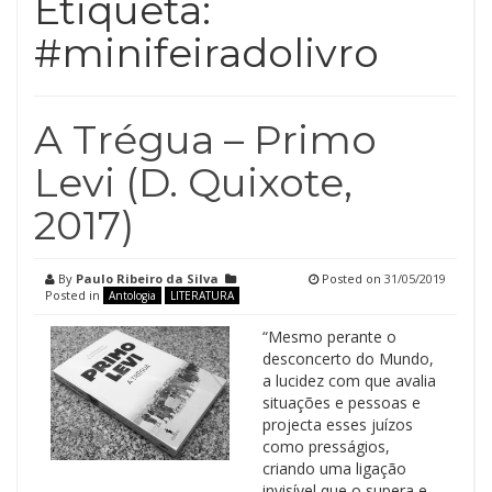
Etiqueta:
#minifeiradolivro
A Trégua – Primo
Levi (D. Quixote,
2017)
By
Paulo Ribeiro da Silva
Posted on
31/05/2019
Posted in
Antologia
LITERATURA
“Mesmo perante o
desconcerto do Mundo,
a lucidez com que avalia
situações e pessoas e
projecta esses juízos
como presságios,
criando uma ligação
invisível que o supera e