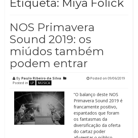
Etiqueta:
Miya Folick
NOS Primavera
Sound 2019: os
miúdos também
podem entrar
By
Paulo Ribeiro da Silva
Posted on
09/06/2019
Posted in
LP
MÚSICA
“O balanço deste NOS
Primavera Sound 2019 é
francamente positivo,
espantados que foram
os fantasmas da
diversificação da oferta
do cartaz poder
afugentar o público,