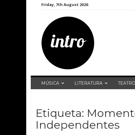
Skip
Friday, 7th August 2026
to
content
MÚSICA
LITERATURA
TEATR
Etiqueta:
Momento
Independentes