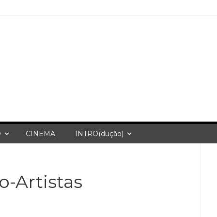
O
CINEMA
INTRO(dução)
-Artistas