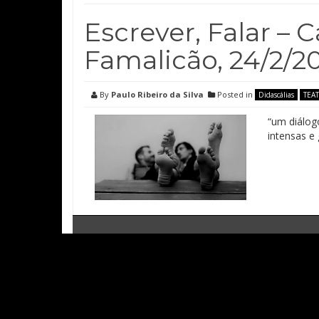
Escrever, Falar – 
Famalicão, 24/2/2
By
Paulo Ribeiro da Silva
Posted in
Didascálias
TEA
“um diálog
intensas e 