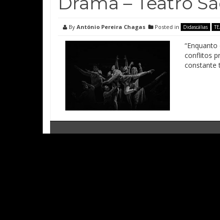
Drama – Teatro São
By
António Pereira Chagas
Posted in
Didascálias
T
“Enquanto 
conflitos 
constante 