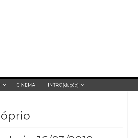
O
CINEMA
INTRO(dução)
óprio