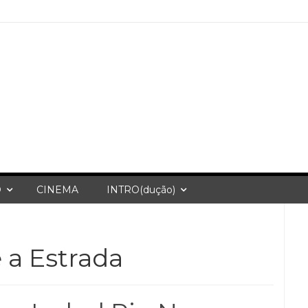
O
CINEMA
INTRO(dução)
 a Estrada