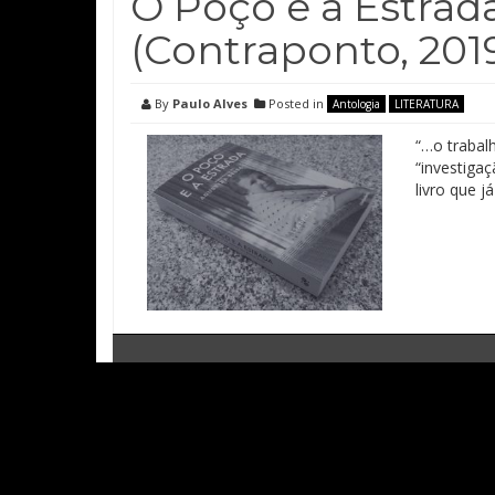
O Poço e a Estrada
(Contraponto, 201
By
Paulo Alves
Posted in
Antologia
LITERATURA
“…o trabal
“investiga
livro que j