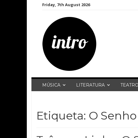
Skip
Friday, 7th August 2026
to
content
MÚSICA
LITERATURA
TEATR
Etiqueta:
O Senhor