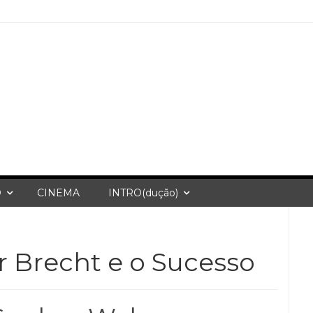
O
CINEMA
INTRO(dução)
 Brecht e o Sucesso