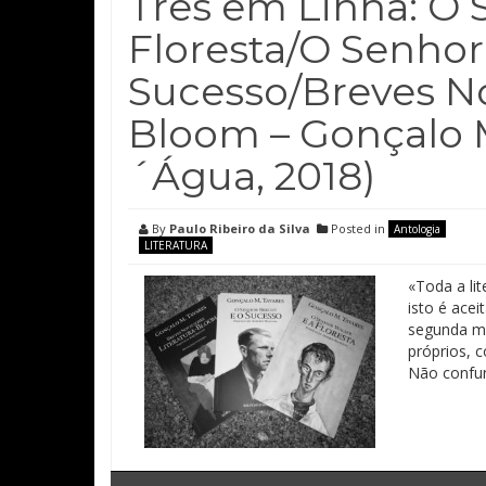
Três em Linha: O 
Floresta/O Senhor
Sucesso/Breves No
Bloom – Gonçalo M
´Água, 2018)
By
Paulo Ribeiro da Silva
Posted in
Antologia
LITERATURA
«Toda a lit
isto é ace
segunda me
próprios, 
Não confun