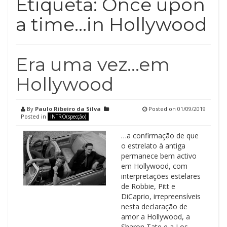
Etiqueta:
Once upon
a time…in Hollywood
Era uma vez…em
Hollywood
By
Paulo Ribeiro da Silva
Posted on
01/09/2019
Posted in
INTRO(specção)
…a confirmação de que
o estrelato à antiga
permanece bem activo
em Hollywood, com
interpretações estelares
de Robbie, Pitt e
DiCaprio, irrepreensíveis
nesta declaração de
amor a Hollywood, a
Sharon Tate e a Los