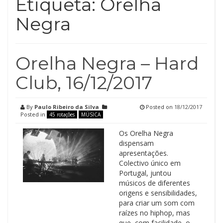
Etiqueta:
Orelha
Negra
Orelha Negra – Hard
Club, 16/12/2017
By
Paulo Ribeiro da Silva
Posted on
18/12/2017
Posted in
45 rotações
MÚSICA
Os Orelha Negra
dispensam
apresentações.
Colectivo único em
Portugal, juntou
músicos de diferentes
origens e sensibilidades,
para criar um som com
raízes no hiphop, mas
que, com facilidade, o