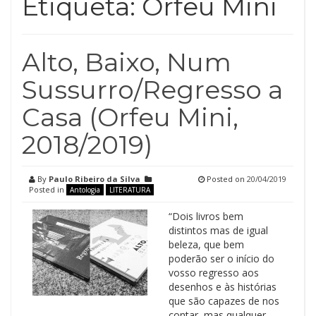
Etiqueta:
Orfeu Mini
Alto, Baixo, Num
Sussurro/Regresso a
Casa (Orfeu Mini,
2018/2019)
By
Paulo Ribeiro da Silva
Posted on
20/04/2019
Posted in
Antologia
LITERATURA
“Dois livros bem
distintos mas de igual
beleza, que bem
poderão ser o início do
vosso regresso aos
desenhos e às histórias
que são capazes de nos
contar, mas qualquer