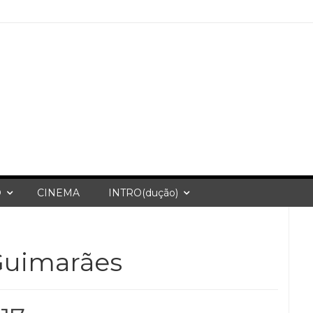
O
CINEMA
INTRO(dução)
Guimarães