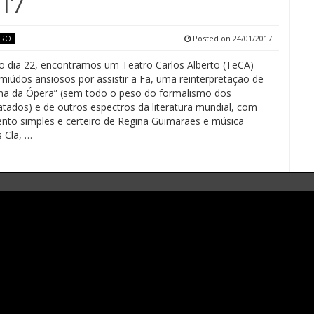
17
Posted on
24/01/2017
TRO
 dia 22, encontramos um Teatro Carlos Alberto (TeCA)
 miúdos ansiosos por assistir a Fã, uma reinterpretação de
a da Ópera” (sem todo o peso do formalismo dos
atados) e de outros espectros da literatura mundial, com
to simples e certeiro de Regina Guimarães e música
s Clã, …