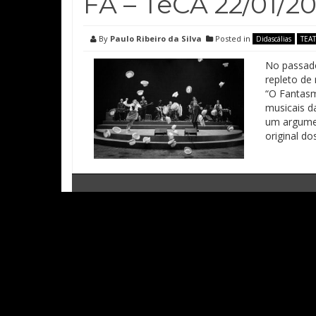
FÃ – TeCA 22/01/20
By
Paulo Ribeiro da Silva
Posted in
Didascálias
TEA
No passado
repleto de
“O Fantasm
musicais d
um argumen
original do