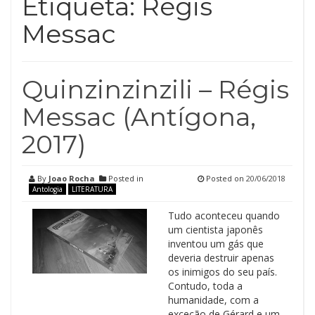
Etiqueta:
Régis
Messac
Quinzinzinzili – Régis
Messac (Antígona,
2017)
By
Joao Rocha
Posted in
Posted on
20/06/2018
Antologia
LITERATURA
Tudo aconteceu quando
um cientista japonês
inventou um gás que
deveria destruir apenas
os inimigos do seu país.
Contudo, toda a
humanidade, com a
exceção de Gérard e um