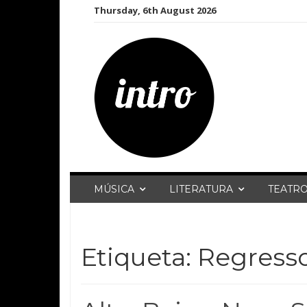
Skip
Thursday, 6th August 2026
to
content
MÚSICA
LITERATURA
TEATR
Etiqueta:
Regresso