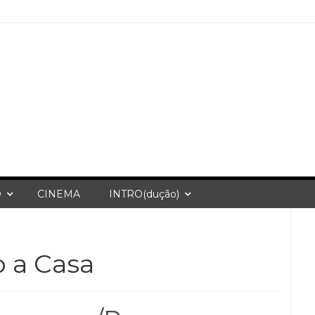
O
CINEMA
INTRO(dução)
 a Casa