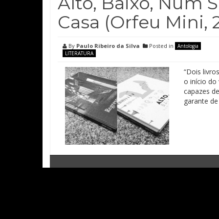
Alto, Baixo, Num 
Casa (Orfeu Mini, 
By
Paulo Ribeiro da Silva
Posted in
Antologia
LITERATURA
“Dois livr
o início d
capazes de 
garante de 