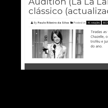
Audition (La La L
clássico (actualiz
By
Paulo Ribeiro da Silva
Posted in
45 rotações
MÚS
Tiradas as
Chazelle, 
troféu e J
do ano.