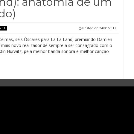
and): anatomia de um
ado)
Posted on
24/01/2017
ICA
 teimas, seis Óscares para La La Land, premiando Damien
o mais novo realizador de sempre a ser consagrado com o
ustin Hurwitz, pela melhor banda sonora e melhor canção