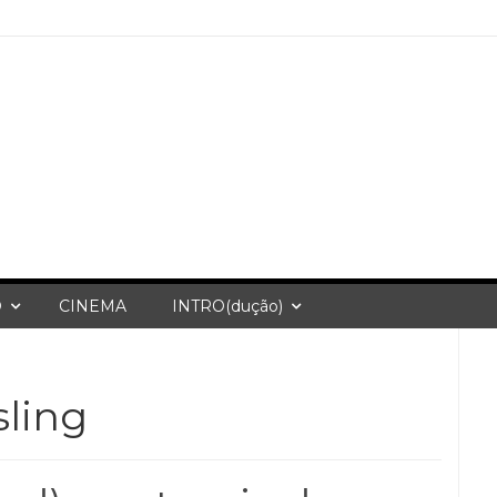
O
CINEMA
INTRO(dução)
ling