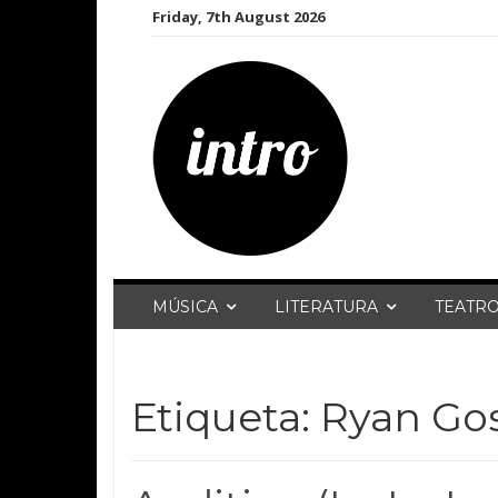
Skip
Friday, 7th August 2026
to
content
MÚSICA
LITERATURA
TEATR
Etiqueta:
Ryan Gos