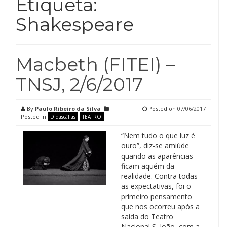
Etiqueta:
Shakespeare
Macbeth (FITEI) –
TNSJ, 2/6/2017
By
Paulo Ribeiro da Silva
Posted on
07/06/2017
Posted in
Didascálias
TEATRO
“Nem tudo o que luz é
ouro”, diz-se amiúde
quando as aparências
ficam aquém da
realidade. Contra todas
as expectativas, foi o
primeiro pensamento
que nos ocorreu após a
saída do Teatro
Nacional S. João, com a