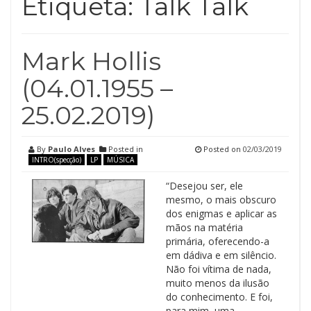
Etiqueta:
Talk Talk
Mark Hollis
(04.01.1955 –
25.02.2019)
By
Paulo Alves
Posted in
Posted on
02/03/2019
INTRO(specção)
LP
MÚSICA
“Desejou ser, ele
mesmo, o mais obscuro
dos enigmas e aplicar as
mãos na matéria
primária, oferecendo-a
em dádiva e em silêncio.
Não foi vítima de nada,
muito menos da ilusão
do conhecimento. E foi,
para mim, uma