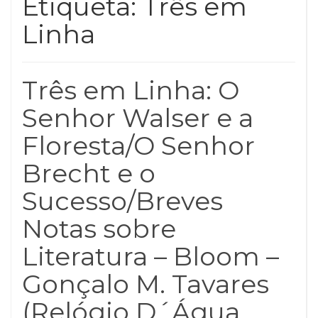
Etiqueta:
Três em
Linha
Três em Linha: O
Senhor Walser e a
Floresta/O Senhor
Brecht e o
Sucesso/Breves
Notas sobre
Literatura – Bloom –
Gonçalo M. Tavares
(Relógio D´Água,