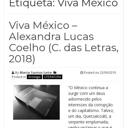
Etiqueta:
Viva México
Viva México –
Alexandra Lucas
Coelho (C. das Letras,
2018)
By
Maria Santos Leite
Posted on
23/06/2019
Posted in
Antologia
LITERATURA
“O México continua a
surgir com um deus
adormecido pelos
interesses da corrupção
e do capitalismo. Talvez,
um dia, Quetzalcoátl, a
serpente emplumada,
venha reclamar o que é